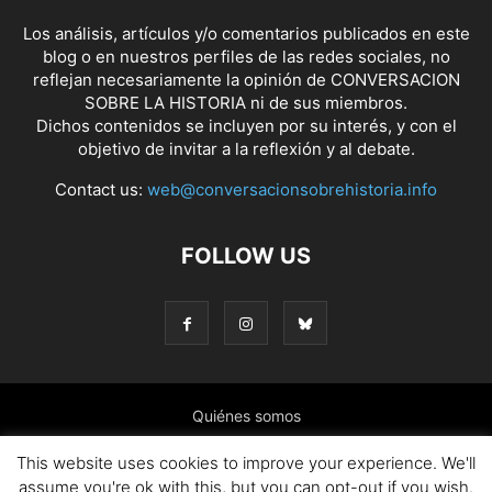
Los análisis, artículos y/o comentarios publicados en este
blog o en nuestros perfiles de las redes sociales, no
reflejan necesariamente la opinión de CONVERSACION
SOBRE LA HISTORIA ni de sus miembros.
Dichos contenidos se incluyen por su interés, y con el
objetivo de invitar a la reflexión y al debate.
Contact us:
web@conversacionsobrehistoria.info
FOLLOW US
Quiénes somos
Presentación: El ánimo y las ideas que nos mueven
This website uses cookies to improve your experience. We'll
assume you're ok with this, but you can opt-out if you wish.