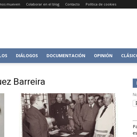
e nos mueven
Colaborar en el blog
Contacto
Política de cookies
Conversacion
LOS
DIÁLOGOS
DOCUMENTACIÓN
OPINIÓN
CLÁSIC
ez Barreira
sobre
No
Pa
Historia
es