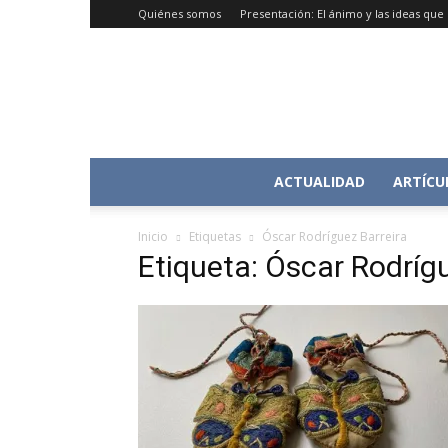
Quiénes somos
Presentación: El ánimo y las ideas qu
ACTUALIDAD
ARTÍCU
Inicio
Etiquetas
Óscar Rodríguez Barreira
Etiqueta: Óscar Rodrígu