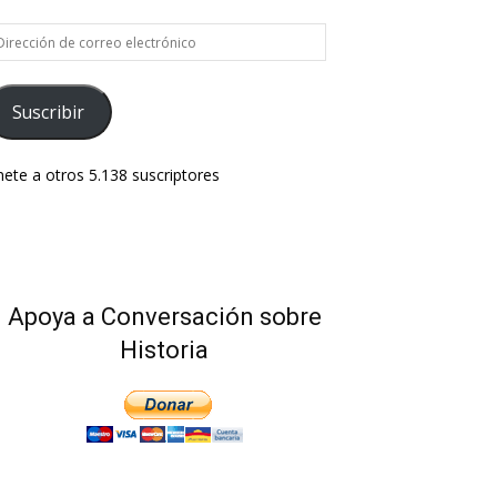
rección
e
rreo
ectrónico
Suscribir
ete a otros 5.138 suscriptores
Apoya a Conversación sobre
Historia