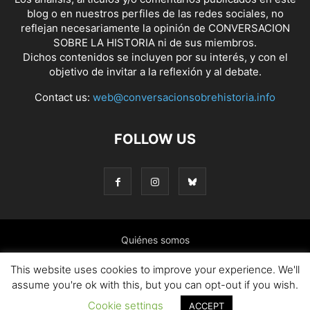
blog o en nuestros perfiles de las redes sociales, no
reflejan necesariamente la opinión de CONVERSACION
SOBRE LA HISTORIA ni de sus miembros.
Dichos contenidos se incluyen por su interés, y con el
objetivo de invitar a la reflexión y al debate.
Contact us:
web@conversacionsobrehistoria.info
FOLLOW US
Quiénes somos
Presentación: El ánimo y las ideas que nos mueven
This website uses cookies to improve your experience. We'll
assume you're ok with this, but you can opt-out if you wish.
Colaborar en el blog
Contacto
Política de cookies
Cookie settings
ACCEPT