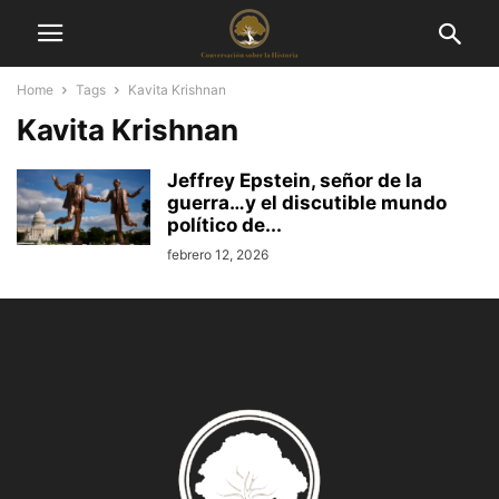
Home
Tags
Kavita Krishnan
Kavita Krishnan
Jeffrey Epstein, señor de la
guerra…y el discutible mundo
político de...
febrero 12, 2026