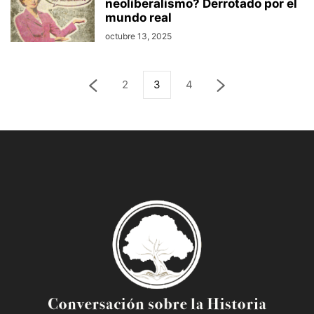
neoliberalismo? Derrotado por el
mundo real
octubre 13, 2025
2
3
4