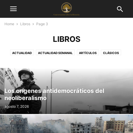
Home
Libros
Page 3
LIBROS
ACTUALIDAD
ACTUALIDAD SEMANAL
ARTÍCULOS
CLÁSICOS
CONGRESOS
DIÁLOGOS
DOCUMENTACIÓN
HEMEROTECA
LIBROS
OPINIÓN
Los orígenes antidemocráticos del
neoliberalismo
agosto 7, 2026