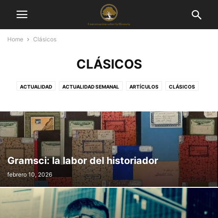
Home
Clásicos
CLÁSICOS
ACTUALIDAD
ACTUALIDAD SEMANAL
ARTÍCULOS
CLÁSICOS
CONGRESOS
DIÁLOGOS
DOCUMENTACIÓN
HEMEROTECA
LIBROS
OPINIÓN
Gramsci: la labor del historiador
febrero 10, 2026