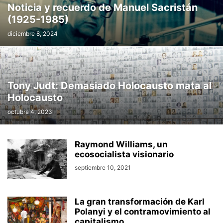
Noticia y recuerdo de Manuel Sacristán
(1925-1985)
diciembre 8, 2024
Tony Judt: Demasiado Holocausto mata al
Holocausto
octubre 4, 2023
Raymond Williams, un
ecosocialista visionario
septiembre 10, 2021
La gran transformación de Karl
Polanyi y el contramovimiento al
capitalismo