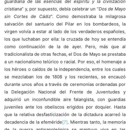
guardiana de las esencias del espíritu y la civilización
cristiana
” y, por supuesto, debía celebrar un “
Dos de Mayo
sin Cortes de Cádiz
”. Como demostraba la milagrosa
salvación del santuario del Pilar en los bombardeos, la
virgen volvía a estar al lado de los verdaderos españoles,
los que luchaban por ella: la cruzada de hoy se entendía
como continuación de la de ayer. Pero, más que al
tradicionalista de otras fechas, el Dos de Mayo se prestaba
a un nacionalismo telúrico o racial. Por eso, el homenaje a
los héroes o caídos de la independencia, entre los cuales
se mezclaban los de 1808 y los recientes, se encauzó
durante unos años a través de ceremonias ordenadas por
la Delegación Nacional del Frente de Juventudes y
adquirió un inconfundible aire falangista, con guardias
juveniles ante los obeliscos erigidos por doquier. Hasta
que la relativa desfasticización de la dictadura acarreó la
decadencia de la efeméride
[7]
. Mientras tanto, la memoria
de la guerra antinapoleónica se mantuvo viva en las