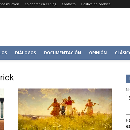
e nos mueven
Colaborar en el blog
Contacto
Política de cookies
Conversacion
LOS
DIÁLOGOS
DOCUMENTACIÓN
OPINIÓN
CLÁSIC
rick
sobre
No
Pa
Historia
es