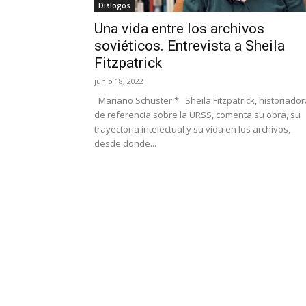
Diálogos
Una vida entre los archivos
soviéticos. Entrevista a Sheila
Fitzpatrick
junio 18, 2022
Mariano Schuster * Sheila Fitzpatrick, historiador
de referencia sobre la URSS, comenta su obra, su
trayectoria intelectual y su vida en los archivos,
desde donde...