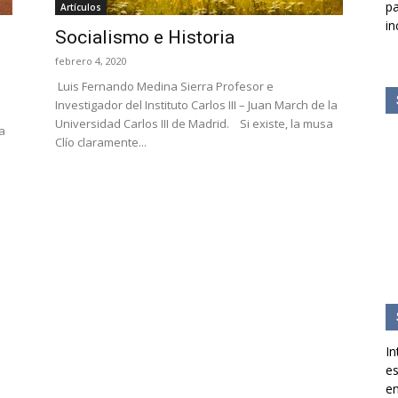
pa
Artículos
in
Socialismo e Historia
febrero 4, 2020
Luis Fernando Medina Sierra Profesor e
Investigador del Instituto Carlos III – Juan March de la
Universidad Carlos III de Madrid. Si existe, la musa
a
Clío claramente...
In
es
en