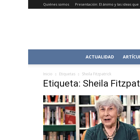
Quiénes somos
Presentación: El ánimo y las ideas qu
ACTUALIDAD
ARTÍCU
Inicio
Etiquetas
Sheila Fitzpatrick
Etiqueta: Sheila Fitzpat