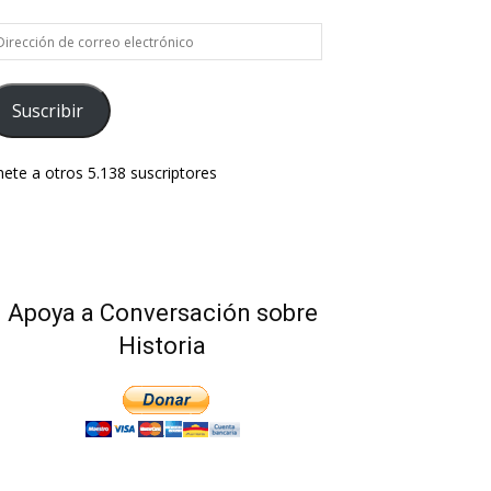
rección
e
rreo
ectrónico
Suscribir
ete a otros 5.138 suscriptores
Apoya a Conversación sobre
Historia