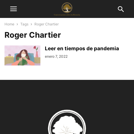
Home
Tags
Roger Chartier
Roger Chartier
Leer en tiempos de pandemia
enero 7, 2022