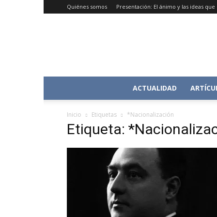
Quiénes somos
Presentación: El ánimo y las ideas qu
ACTUALIDAD
ARTÍCU
Inicio
Etiquetas
*Nacionalización
Etiqueta: *Nacionaliza