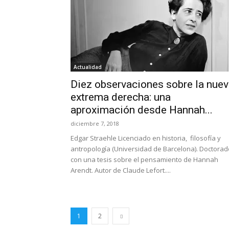
Actualidad
Diez observaciones sobre la nue
extrema derecha: una
aproximación desde Hannah...
diciembre 7, 2018
Edgar Straehle Licenciado en historia, filosofía y
antropología (Universidad de Barcelona). Doctorad
con una tesis sobre el pensamiento de Hannah
Arendt. Autor de Claude Lefort....
1
2