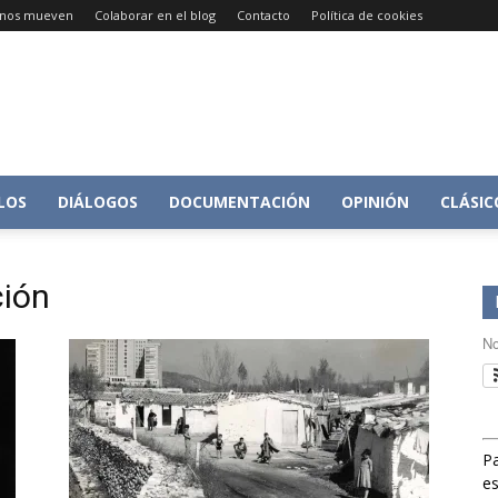
e nos mueven
Colaborar en el blog
Contacto
Política de cookies
Conversacion
LOS
DIÁLOGOS
DOCUMENTACIÓN
OPINIÓN
CLÁSIC
ción
sobre
No
Pa
Historia
es