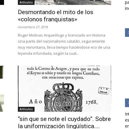
pa
Artículos
in
Desmontando el mito de los
«colonos franquistas»
noviembre 27, 2019
Roger Molinas Arqueólogo y licenciado en Historia
Una parte del nacionalismo catalán, seguramente
muy minoritaria, lleva tiempo haciéndose eco de una
leyenda infundada, según la cual...
Artículos
In
“sin que se note el cuydado”. Sobre
es
la uniformización lingüística....
en