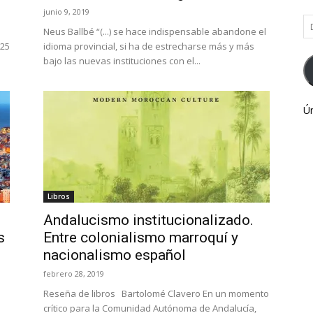
junio 9, 2019
Di
Neus Ballbé “(...) se hace indispensable abandone el
d
 25
idioma provincial, si ha de estrecharse más y más
co
bajo las nuevas instituciones con el...
el
Ún
Libros
Andalucismo institucionalizado.
s
Entre colonialismo marroquí y
nacionalismo español
febrero 28, 2019
Reseña de libros Bartolomé Clavero En un momento
crítico para la Comunidad Autónoma de Andalucía,