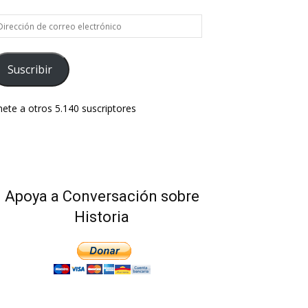
rección
e
rreo
ectrónico
Suscribir
ete a otros 5.140 suscriptores
Apoya a Conversación sobre
Historia