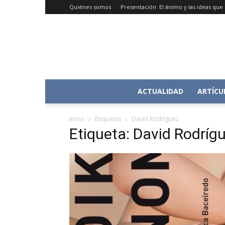
Quiénes somos
Presentación: El ánimo y las ideas qu
ACTUALIDAD
ARTÍCU
Inicio
Etiquetas
David Rodríguez
Etiqueta: David Rodríg