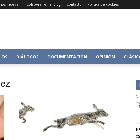
e nos mueven
Colaborar en el blog
Contacto
Política de cookies
Conversacion
LOS
DIÁLOGOS
DOCUMENTACIÓN
OPINIÓN
CLÁSIC
uez
sobre
No
Pa
Historia
es