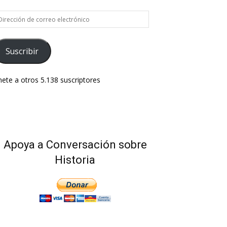
rección
e
rreo
ectrónico
Suscribir
ete a otros 5.138 suscriptores
Apoya a Conversación sobre
Historia