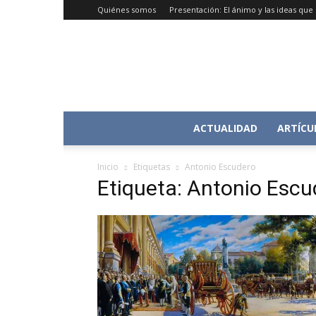
Quiénes somos
Presentación: El ánimo y las ideas qu
ACTUALIDAD
ARTÍCU
Inicio
Etiquetas
Antonio Escudero
Etiqueta: Antonio Escu