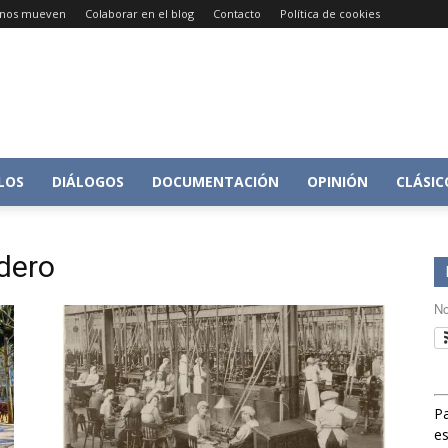
e nos mueven
Colaborar en el blog
Contacto
Política de cookies
Conversacion
LOS
DIÁLOGOS
DOCUMENTACIÓN
OPINIÓN
CLÁSIC
dero
sobre
No
Pa
Historia
es