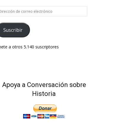
rección
e
rreo
ectrónico
Suscribir
ete a otros 5.140 suscriptores
Apoya a Conversación sobre
Historia