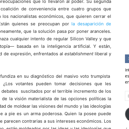
 preocupaciones que lo llevaron al poder. Su segunda
a coalición de conveniencia entre cuatro grupos que
n los nacionalistas económicos, que quieren cerrar el
. Están quienes se preocupan por
la desaparición de
óneamente, que la solución pasa por poner aranceles.
aza cualquier intento de regular Silicon Valley y que
opía— basada en la inteligencia artificial. Y están,
tad de expresión, enfrentados al
establishment
liberal y
In
es
ofundiza en su diagnóstico del masivo voto trumpista
en
¿Los votantes pueden tomar decisiones que les
 debates suscitados por el terrible incremento de los
Di
de la visión materialista de las opciones políticas la
d
co
ad de moldear las visiones del mundo y las ideologías
el
 de a pie es un arma poderosa. Quien la posee puede
ue parecen contrarias a sus intereses económicos. Los
po, están moldeados por las ideas y las ideologías que