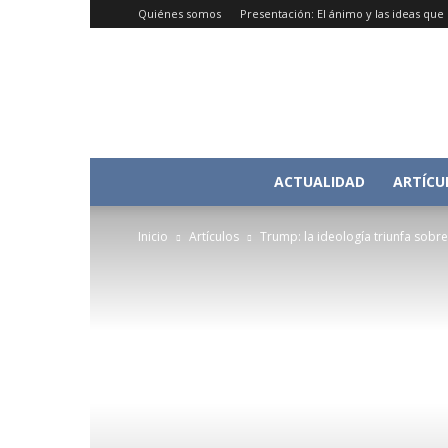
Quiénes somos
Presentación: El ánimo y las ideas qu
ACTUALIDAD
ARTÍCU
Inicio
Artículos
Trump: la ideología triunfa sobr