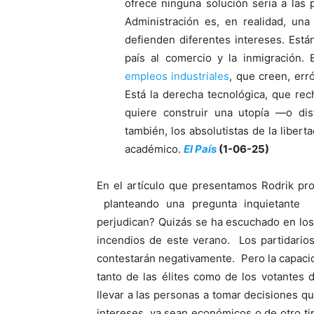
ofrece ninguna solución seria a las
Administración es, en realidad, un
defienden diferentes intereses. Está
país al comercio y la inmigración
empleos industriales
, que creen, err
Está la derecha tecnológica, que rech
quiere construir una utopía —o dist
también, los absolutistas de la liber
académico.
El País
(1-06-25)
En el artículo que presentamos Rodrik pr
planteando una pregunta inquietante 
perjudican? Quizás se ha escuchado en los
incendios de este verano. Los partidarios 
contestarán negativamente. Pero la capacid
tanto de las élites como de los votantes
llevar a las personas a tomar decisiones q
intereses, ya sean económicos o de otro ti