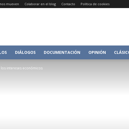
e nos mueven
Colaborar en el blog
Contacto
Política de cookies
Conversacion
LOS
DIÁLOGOS
DOCUMENTACIÓN
OPINIÓN
CLÁSIC
e los intereses económicos
sobre
Historia