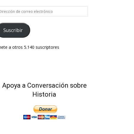
rección
e
rreo
ectrónico
Suscribir
ete a otros 5.140 suscriptores
Apoya a Conversación sobre
Historia