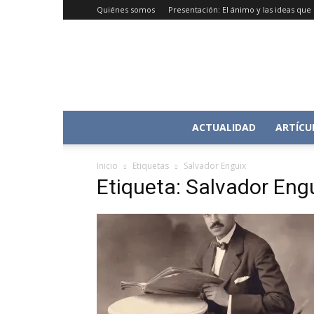
Quiénes somos
Presentación: El ánimo y las ideas qu
ACTUALIDAD
ARTÍCU
Inicio
Etiquetas
Salvador Enguix
Etiqueta: Salvador Eng