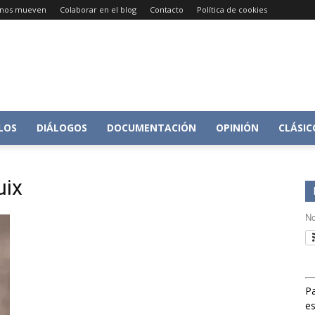
e nos mueven
Colaborar en el blog
Contacto
Política de cookies
Conversacion
LOS
DIÁLOGOS
DOCUMENTACIÓN
OPINIÓN
CLÁSIC
uix
sobre
No
Pa
Historia
es