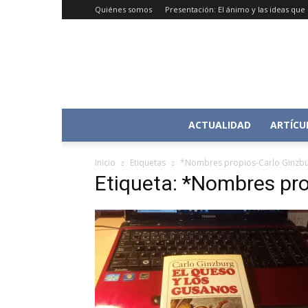
Quiénes somos
Presentación: El ánimo y las ideas qu
ACTUALIDAD
ARTÍCU
Inicio
Etiquetas
*Nombres propios-Carlo Ginzb
Etiqueta: *Nombres pro