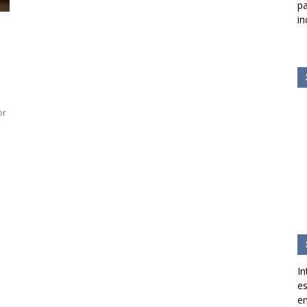
pa
in
or
In
es
en