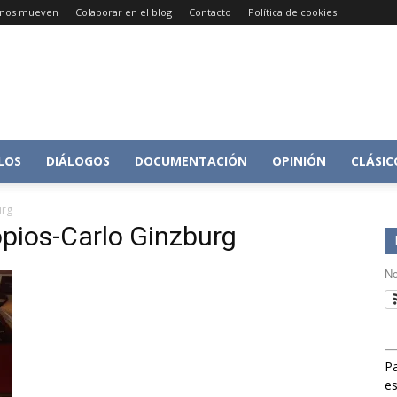
e nos mueven
Colaborar en el blog
Contacto
Política de cookies
Conversacion
LOS
DIÁLOGOS
DOCUMENTACIÓN
OPINIÓN
CLÁSIC
urg
pios-Carlo Ginzburg
sobre
No
Pa
Historia
es