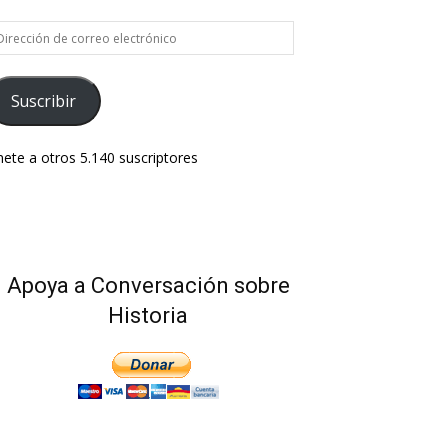
rección
e
rreo
ectrónico
Suscribir
ete a otros 5.140 suscriptores
Apoya a Conversación sobre
Historia