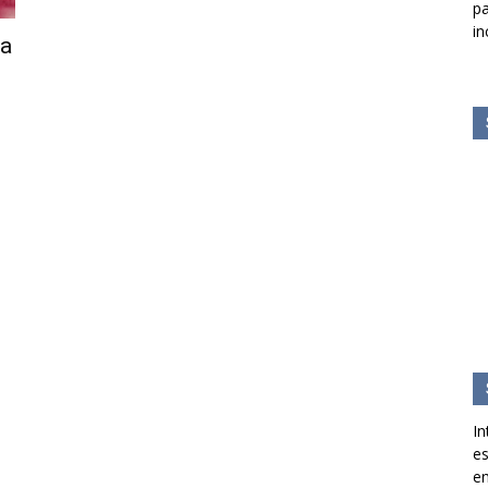
pa
in
ta
In
es
en