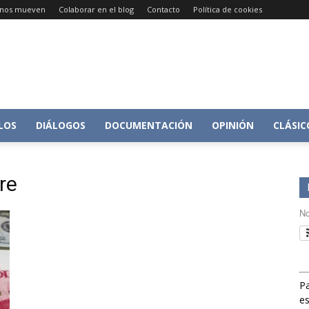
e nos mueven
Colaborar en el blog
Contacto
Política de cookies
Conversacion
LOS
DIÁLOGOS
DOCUMENTACIÓN
OPINIÓN
CLÁSIC
re
sobre
No
Pa
Historia
es