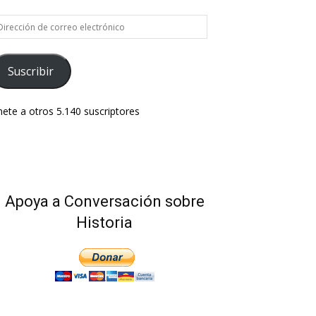
rección
e
rreo
ectrónico
Suscribir
ete a otros 5.140 suscriptores
Apoya a Conversación sobre
Historia