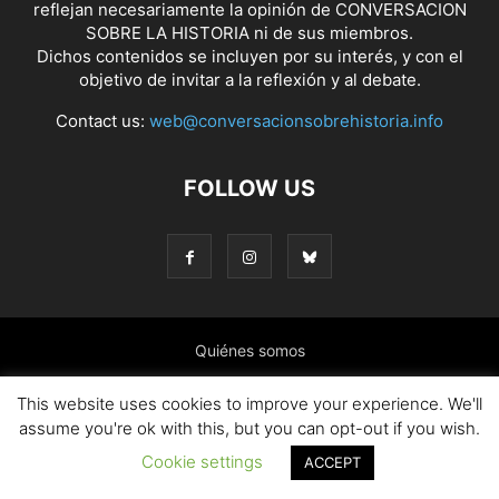
reflejan necesariamente la opinión de CONVERSACION
SOBRE LA HISTORIA ni de sus miembros.
Dichos contenidos se incluyen por su interés, y con el
objetivo de invitar a la reflexión y al debate.
Contact us:
web@conversacionsobrehistoria.info
FOLLOW US
Quiénes somos
Presentación: El ánimo y las ideas que nos mueven
This website uses cookies to improve your experience. We'll
assume you're ok with this, but you can opt-out if you wish.
Colaborar en el blog
Contacto
Política de cookies
Cookie settings
ACCEPT