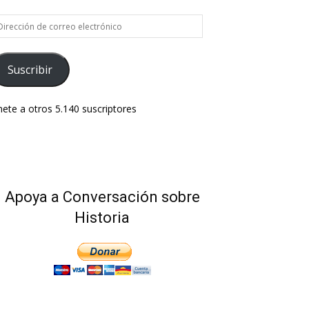
rección
e
rreo
ectrónico
Suscribir
ete a otros 5.140 suscriptores
Apoya a Conversación sobre
Historia