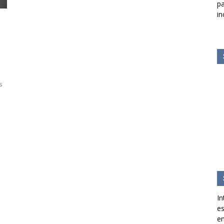
pa
in
s
In
es
en