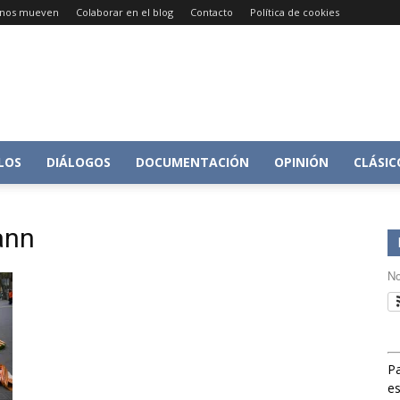
e nos mueven
Colaborar en el blog
Contacto
Política de cookies
Conversacion
LOS
DIÁLOGOS
DOCUMENTACIÓN
OPINIÓN
CLÁSIC
ann
sobre
No
Pa
Historia
es