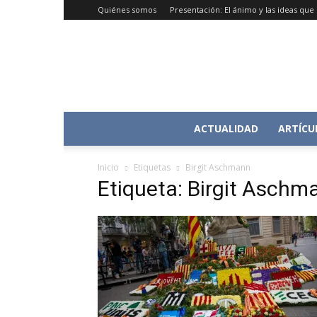
Quiénes somos
Presentación: El ánimo y las ideas qu
ACTUALIDAD
ARTÍCU
Inicio
Etiquetas
Birgit Aschmann
Etiqueta: Birgit Aschm