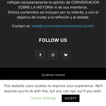
reflejan necesariamente la opinión de CONVERSACION
SOBRE LA HISTORIA ni de sus miembros.
Dichos contenidos se incluyen por su interés, y con el
objetivo de invitar a la reflexión y al debate.
Contact us:
web@conversacionsobrehistoria.info
FOLLOW US
Quiénes somos
Presentación: El ánimo y las ideas que nos mueven
This website uses cookies to improve your experience. We'll
assume you're ok with this, but you can opt-out if you wish.
Colaborar en el blog
Contacto
Política de cookies
Cookie settings
ACCEPT