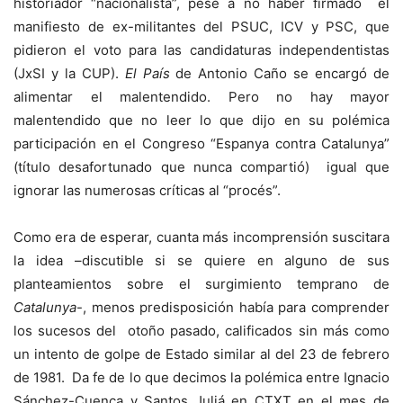
historiador “nacionalista”, pese a no haber firmado el
manifiesto de ex-militantes del PSUC, ICV y PSC, que
pidieron el voto para las candidaturas independentistas
(JxSI y la CUP).
El País
de Antonio Caño se encargó de
alimentar el malentendido. Pero no hay mayor
malentendido que no leer lo que dijo en su polémica
participación en el Congreso “Espanya contra Catalunya”
(título desafortunado que nunca compartió) igual que
ignorar las numerosas críticas al “procés”.
Como era de esperar, cuanta más incomprensión suscitara
la idea –discutible si se quiere en alguno de sus
planteamientos sobre el surgimiento temprano de
Catalunya
-, menos predisposición había para comprender
los sucesos del otoño pasado, calificados sin más como
un intento de golpe de Estado similar al del 23 de febrero
de 1981. Da fe de lo que decimos la polémica entre Ignacio
Sánchez-Cuenca y Santos Juliá en CTXT en el mes de