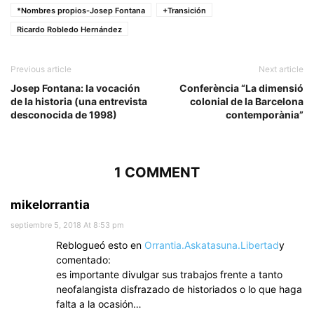
*Nombres propios-Josep Fontana
+Transición
Ricardo Robledo Hernández
Previous article
Next article
Josep Fontana: la vocación
Conferència “La dimensió
de la historia (una entrevista
colonial de la Barcelona
desconocida de 1998)
contemporània”
1 COMMENT
mikelorrantia
septiembre 5, 2018 At 8:53 pm
Reblogueó esto en
Orrantia.Askatasuna.Libertad
y
comentado:
es importante divulgar sus trabajos frente a tanto
neofalangista disfrazado de historiados o lo que haga
falta a la ocasión…