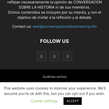
reflejan necesariamente la opinión de CONVERSACION
SOBRE LA HISTORIA ni de sus miembros.
Dichos contenidos se incluyen por su interés, y con el
objetivo de invitar a la reflexión y al debate.
Contact us:
web@conversacionsobrehistoria.info
FOLLOW US
Quiénes somos
Presentación: El ánimo y las ideas que nos mueven
This website uses cookies to improve your experience. We'll
assume you're ok with this, but you can opt-out if you wish.
Colaborar en el blog
Contacto
Política de cookies
Cookie settings
ACCEPT