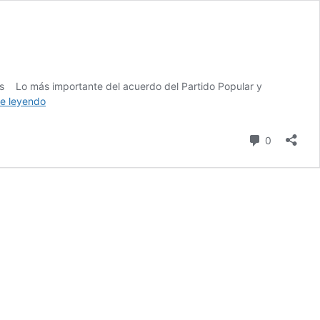
o.es Lo más importante del acuerdo del Partido Popular y
La
e leyendo
caza
al
comentari
0
extranjero
comienza
en
Extremadura