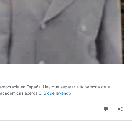
 democracia en España. Hay que separar a la persona de la
REY
s y académicas acerca …
Sigue leyendo
EMÉRITO
(VI).
comentari
1
Los
dudosos
inicios
del