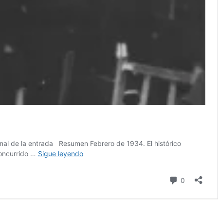
final de la entrada Resumen Febrero de 1934. El histórico
Ángel
concurrido …
Sigue leyendo
Pestaña,
falangista.
comentari
0
Anatomía
de
una
mentira