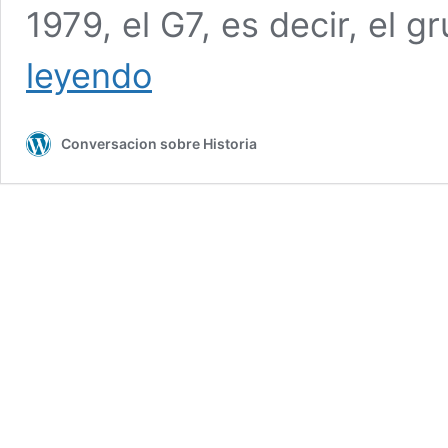
1979, el G7, es decir, el g
G7,
leyendo
la
reunión
de
Conversacion sobre Historia
la
oligarquía
mundial
en
Biarritz