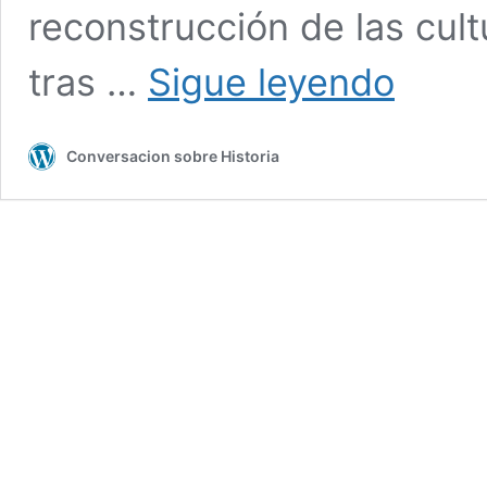
reconstrucción de las cult
Pequeña
tras …
Sigue leyendo
crónica
de
la
Conversacion sobre Historia
cultura
comunista
en
Catalunya