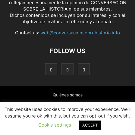
reflejan necesariamente la opinión de CONVERSACION
SOBRE LA HISTORIA ni de sus miembros.
Dichos contenidos se incluyen por su interés, y con el
objetivo de invitar a la reflexión y al debate.
Contact us:
web@conversacionsobrehistoria.info
FOLLOW US
Quiénes somos
Presentación: El ánimo y las ideas que nos mueven
This website uses cookies to improve your experience. We'll
assume you're ok with this, but you can opt-out if you wish.
Colaborar en el blog
Contacto
Política de cookies
Cookie settings
ACCEPT