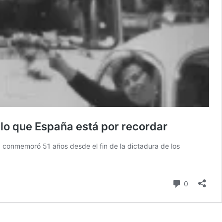
 lo que España está por recordar
ia conmemoró 51 años desde el fin de la dictadura de los
comentari
0
aña
rtad