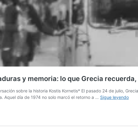
ctaduras y memoria: lo que Grecia recuerda,
sación sobre la historia Kostis Kornetis* El pasado 24 de julio, Grec
50
ia. Aquel día de 1974 no solo marcó el retorno a …
Sigue leyendo
años
de
Esp
en
libe
(III).