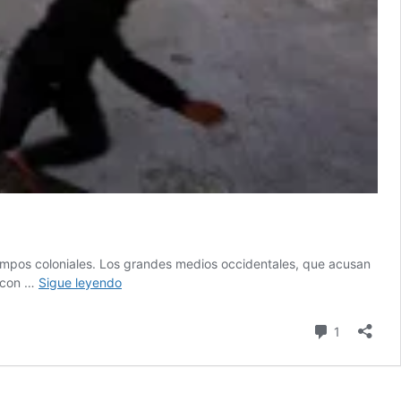
mpos coloniales. Los grandes medios occidentales, que acusan
Occidente
o con …
Sigue leyendo
no
se
comentari
1
entera
de
nada