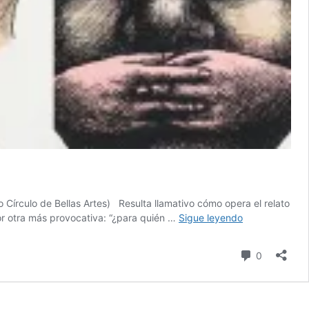
Círculo de Bellas Artes) Resulta llamativo cómo opera el relato
Imperio
 por otra más provocativa: “¿para quién …
Sigue leyendo
sin
colonialismo:
comentari
0
espejo
del
narciso
español