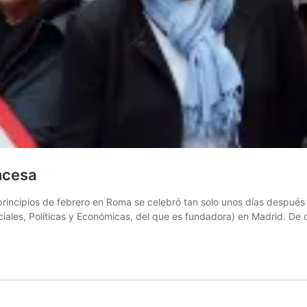
ncesa
rincipios de febrero en Roma se celebró tan solo unos días después 
ociales, Políticas y Económicas, del que es fundadora) en Madrid. D