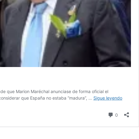
de que Marion Maréchal anunciase de forma oficial el
Dos
e considerar que España no estaba “madura”, …
Sigue leyendo
caminos
para
comentari
0
la
nueva
derecha
frances